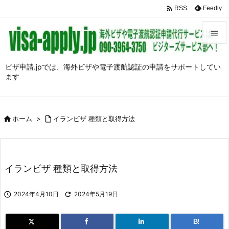

Feedly
RSS


メニュ
ビザ申請.jpでは、海外ビザや電子渡航認証の申請をサポートしてい
ます

前へ

次へ

ホーム
>

イランビザ 種類と取得方法

検索
イランビザ 種類と取得方法

2024年4月10日

2024年5月19日
B!