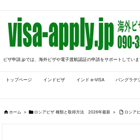
ビザ申請.jpでは、海外ビザや電子渡航認証の申請をサポートしていま
トップページ
インドビザ
インド e-VISA
バングラデ

ホーム
>

ロシアビザ 種類と取得方法 2026年最新
>

ロシアビ