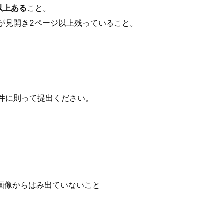
以上ある
こと。
が見開き2ページ以上残っていること。
件に則って提出ください。
画像からはみ出ていないこと