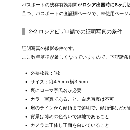
パスポートの残存有効期間が
ロシア出国時に6ヶ月
且つ、パスポートの査証欄ページで、未使用ページ
2-2.ロシアビザ申請での証明写真の条件
証明写真の撮影条件です。
ここ数年基準が厳しくなっていますので、下記諸条
必要枚数；1枚
サイズ；縦4.5cmx横3.5cm
裏にローマ字氏名が必要
カラー写真であること。白黒写真は不可
肩のラインから頭頂まで鮮明で、頭頂部などが
背景は薄めの色合いで無地であること
カメラに正体し正面を向いていること