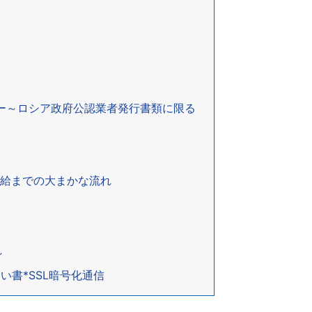
ピー～ロシア政府公認業者発行書類に限る
発給までの大まかな流れ
れ
い書*SSL暗号化通信