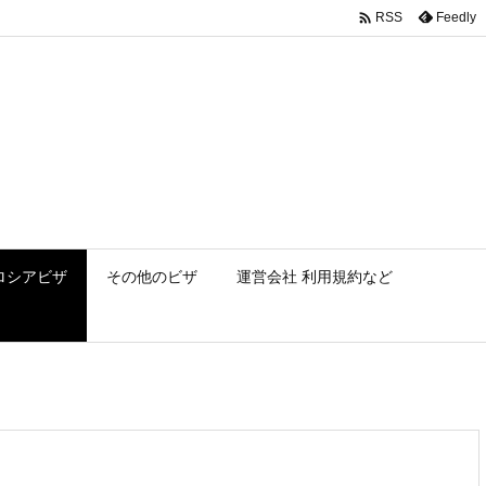

Feedly
RSS
ロシアビザ
その他のビザ
運営会社 利用規約など