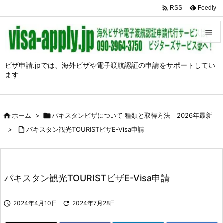

Feedly
RSS


メニュ
ビザ申請.jpでは、海外ビザや電子渡航認証の申請をサポートしてい
ます

前へ

次へ

ホーム
>

パキスタンビザについて 種類と取得方法 2026年最新

>

パキスタン観光TOURISTビザE-Visa申請
検索
パキスタン観光TOURISTビザE-Visa申請

2024年4月10日

2024年7月28日