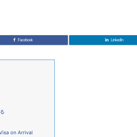
Facebook
LinkedIn
する
on Arrival