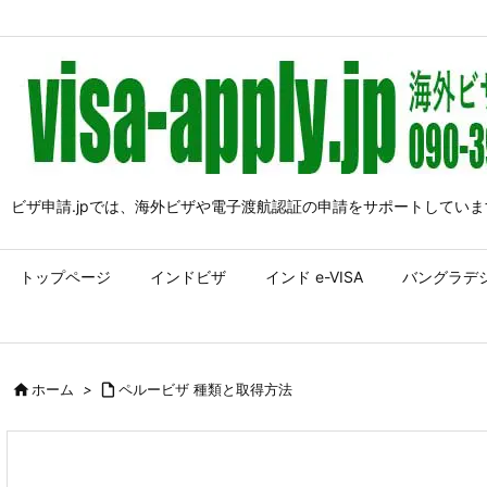
ビザ申請.jpでは、海外ビザや電子渡航認証の申請をサポートしていま
トップページ
インドビザ
インド e-VISA
バングラデ

ホーム
>

ペルービザ 種類と取得方法