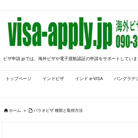
ビザ申請.jpでは、海外ビザや電子渡航認証の申請をサポートしていま
トップページ
インドビザ
インド e-VISA
バングラデ

ホーム
>

パラオビザ 種類と取得方法