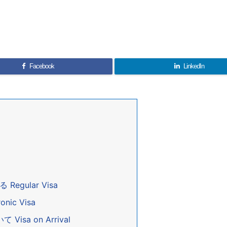
Facebook
LinkedIn
gular Visa
ic Visa
sa on Arrival