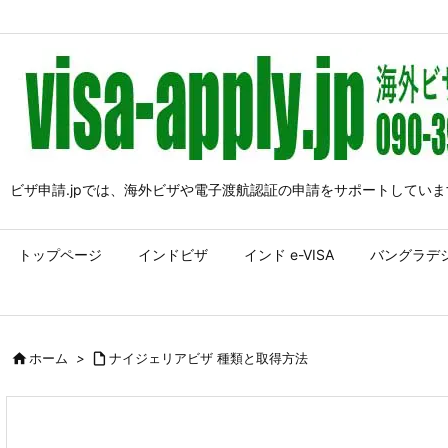
ビザ申請.jpでは、海外ビザや電子渡航認証の申請をサポートしていま
トップページ
インドビザ
インド e-VISA
バングラデ

ホーム
>

ナイジェリアビザ 種類と取得方法