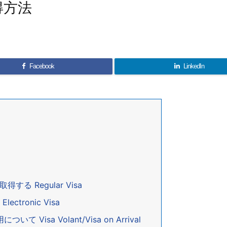
得方法
Facebook
LinkedIn
る Regular Visa
tronic Visa
isa Volant/Visa on Arrival