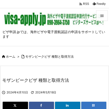

Feedly
RSS


メニュ
ビザ申請.jpでは、海外ビザや電子渡航認証の申請をサポートしてい
ます

前へ

次へ

ホーム
>

モザンビークビザ 種類と取得方法

検索
モザンビークビザ 種類と取得方法

2024年4月10日

2024年5月19日
B!