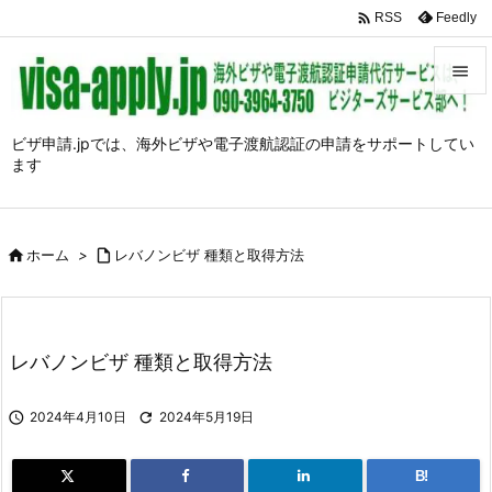

Feedly
RSS


メニュ
ビザ申請.jpでは、海外ビザや電子渡航認証の申請をサポートしてい
ます

前へ

次へ

ホーム
>

レバノンビザ 種類と取得方法

検索
レバノンビザ 種類と取得方法

2024年4月10日

2024年5月19日
B!