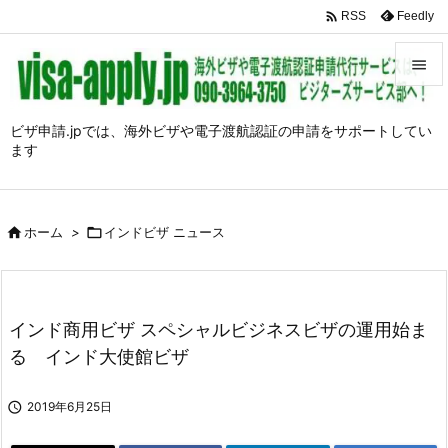

Feedly
RSS


メニュ
ビザ申請.jpでは、海外ビザや電子渡航認証の申請をサポートしてい
ます

前へ

次へ

ホーム
>

インドビザ ニュース

検索
インド商用ビザ スペシャルビジネスビザの運用始ま
る インド大使館ビザ

2019年6月25日