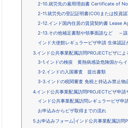
2-10.就労先の雇用理由書 Certificate of Non-A
2-11.就労先の登記証明書(COI)または投資認
2-12.インド国内住居の賃貸契約書 Lease Ag
2-13.その他補足書類や領事面談など ～
インド大使館レギュラービザ申請 生体認証
3.インド公共事業配属訪問PROJECTビザに
3-1.インドの検疫 黄熱病感染危険国か
3-2.インドの入国審査 提出書類
3-3.インドの税関審査 免税と持込み禁止物
4.インド公共事業配属訪問PROJECTビザ申
インド公共事業配属訪問レギュラービザ申
お申込みからビザ取得までの流れ
5.お申込みフォーム|インド公共事業配属訪問P