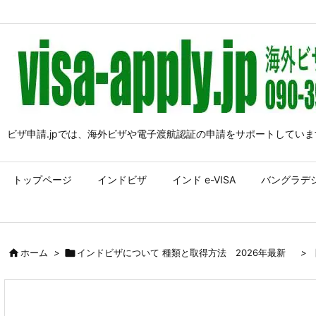
ビザ申請.jpでは、海外ビザや電子渡航認証の申請をサポートしていま
トップページ
インドビザ
インド e-VISA
バングラデ

ホーム
>

インドビザについて 種類と取得方法 2026年最新
>