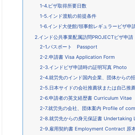
1-4.ビザ取得所要日数
1-5.インド渡航の前提条件
1-6.インド大使館/領事館レギュラービザ申
2.インド公共事業配属訪問PROJECTビザ申
2-1.パスポート Passport
2-2.申請書 Visa Application Form
2-3.インドビザ申請時の証明写真 Photo
2-4.就労先のインド国内企業、団体からの招聘状 In
2-5.日本サイドの会社推薦状または自己推薦状 Rec
2-6.申請者の英文経歴書 Curriculum Vita
2-7.就労先の会社、団体案内 Profile of co
2-8.就労先からの身元保証書 Undertaking L
2-9.雇用契約書 Employment Contract