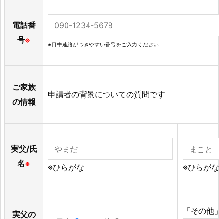
電話番
号
※
※日中連絡がつきやすい番号をご入力ください
ご家族
申請者の背景についての質問です
の情報
実父/氏
名
※
※ひらがな
※ひらがな
「その他
実父の