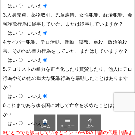
はい
いいえ
3.人身売買、薬物取引、児童虐待、女性犯罪、経済犯罪、金
融詐欺行為に従事していた、または従事していますか？
はい
いいえ
4.サイバー犯罪、テロ活動、暴動、諜報、虐殺、政治的殺
害、その他の暴力行為をしていた、またはしていますか？
はい
いいえ
5.テロリストの暴力を正当化したり賞賛したり、他人にテロ
行為やその他の重大な犯罪行為を扇動したことはあります
か？
はい
いいえ
6.これまであらゆる国に対して亡命を求めたことはあります
か？



はい
いいえ
メニュー
上へ
ホーム
※ひとつでも該当しているとインドe-VISA申請の代理申請は