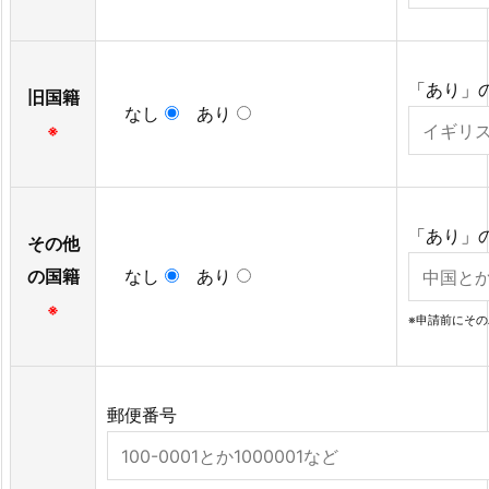
「あり」
旧国籍
なし
あり
※
「あり」
その他
の国籍
なし
あり
※
※申請前にそ
郵便番号