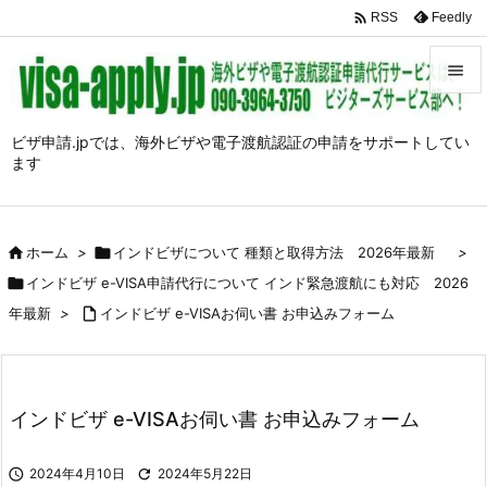

Feedly
RSS


メニュ
ビザ申請.jpでは、海外ビザや電子渡航認証の申請をサポートしてい
ます

前へ

次へ

ホーム
>

インドビザについて 種類と取得方法 2026年最新
>


インドビザ e-VISA申請代行について インド緊急渡航にも対応 2026
検索
年最新
>

インドビザ e-VISAお伺い書 お申込みフォーム
インドビザ e-VISAお伺い書 お申込みフォーム

2024年4月10日

2024年5月22日