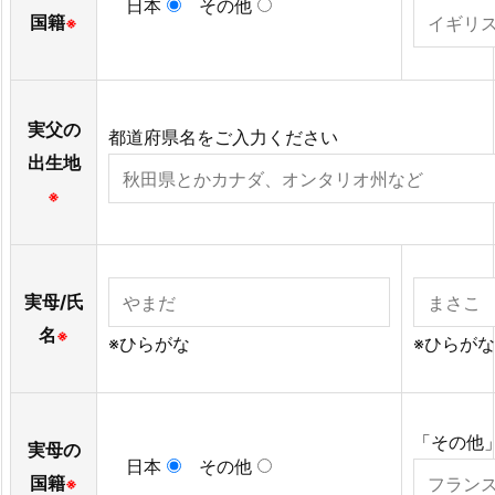
日本
その他
国籍
※
実父の
都道府県名をご入力ください
出生地
※
実母/氏
名
※
※ひらがな
※ひらがな
「その他
実母の
日本
その他
国籍
※