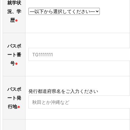
就学状
況、学
歴
※
パスポ
ート番
号
※
パスポ
発行都道府県名をご入力ください
ート発
行地
※