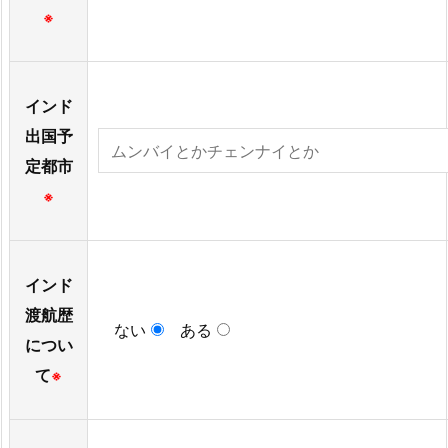
※
インド
出国予
定都市
※
インド
渡航歴
ない
ある
につい
て
※