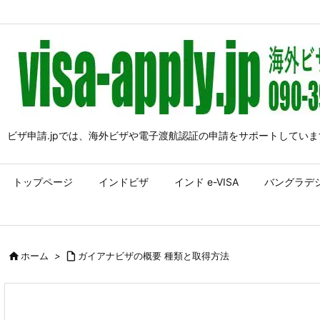
ビザ申請.jpでは、海外ビザや電子渡航認証の申請をサポートしていま
トップページ
インドビザ
インド e-VISA
バングラデ

ホーム
>

ガイアナビザの概要 種類と取得方法