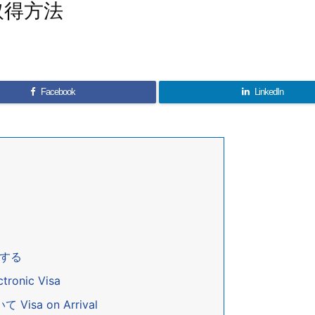
取得方法
Facebook
LinkedIn
得する
onic Visa
sa on Arrival