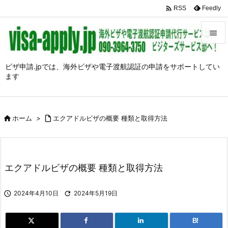

Feedly
RSS


メニュ
ビザ申請.jpでは、海外ビザや電子渡航認証の申請をサポートしてい
ます

前へ

次へ

ホーム
>

エクアドルビザの概要 種類と取得方法

検索
エクアドルビザの概要 種類と取得方法

2024年4月10日

2024年5月19日
B!