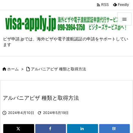

Feedly
RSS


メニュ
ビザ申請.jpでは、海外ビザや電子渡航認証の申請をサポートしてい
ます

前へ

次へ

ホーム
>

アルバニアビザ 種類と取得方法

検索
アルバニアビザ 種類と取得方法

2024年4月10日

2024年5月19日
B!